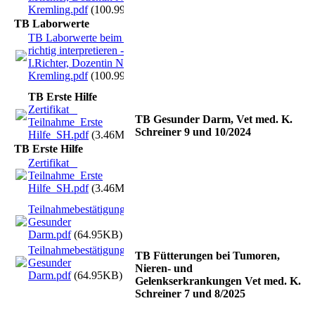
Kremling.pdf
(100.99KB)
TB Laborwerte
TB Laborwerte beim Tier
richtig interpretieren -
I.Richter, Dozentin N.
Kremling.pdf
(100.99KB)
TB Erste Hilfe
Zertifikat _
TB Gesunder Darm, Vet med. K.
Teilnahme_Erste
Schreiner 9 und 10/2024
Hilfe_SH.pdf
(3.46MB)
TB Erste Hilfe
Zertifikat _
Teilnahme_Erste
Hilfe_SH.pdf
(3.46MB)
Teilnahmebestätigung
Gesunder
Darm.pdf
(64.95KB)
Teilnahmebestätigung
TB Fütterungen bei Tumoren,
Gesunder
Nieren- und
Darm.pdf
(64.95KB)
Gelenkserkrankungen Vet med. K.
Schreiner 7 und 8/2025